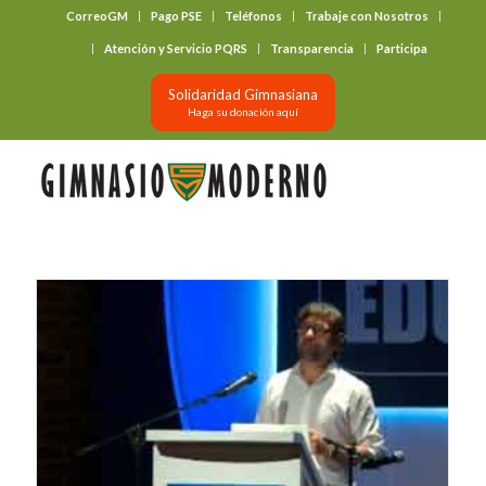
CorreoGM
Pago PSE
Teléfonos
Trabaje con Nosotros
‎ ‎ ‎ ‎ ‎ ‎ ‎
Atención y Servicio PQRS
Transparencia
Participa
Solidaridad Gimnasiana
Haga su donación aquí