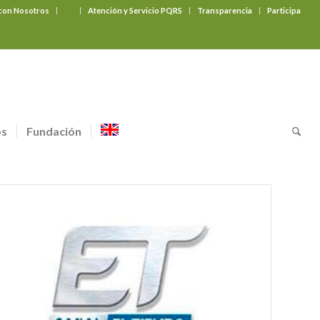
 con Nosotros
‎ ‎ ‎ ‎ ‎ ‎ ‎
Atención y Servicio PQRS
Transparencia
Participa
os
Fundación