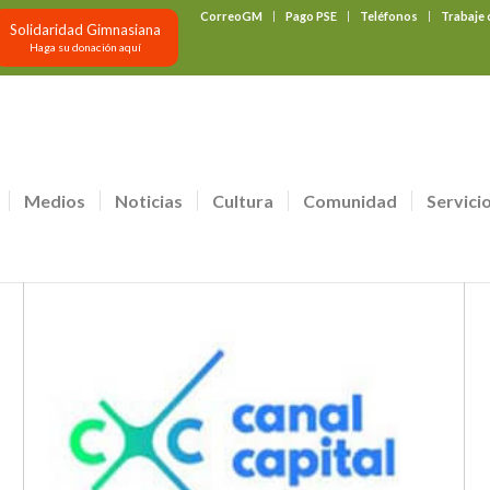
CorreoGM
Pago PSE
Teléfonos
Trabaje
Solidaridad Gimnasiana
Haga su donación aquí
Medios
Noticias
Cultura
Comunidad
Servici