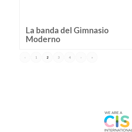
La banda del Gimnasio
Moderno
‹
1
2
3
4
›
»