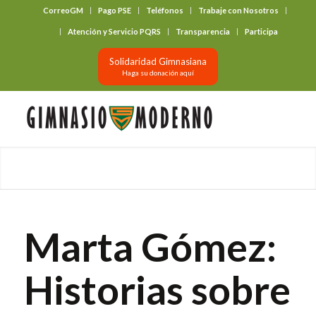
CorreoGM
Pago PSE
Teléfonos
Trabaje con Nosotros
‎ ‎ ‎ ‎ ‎ ‎ ‎
Atención y Servicio PQRS
Transparencia
Participa
Solidaridad Gimnasiana
Haga su donación aquí
Marta Gómez:
Historias sobre