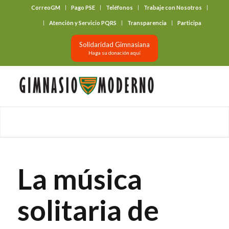
CorreoGM
Pago PSE
Teléfonos
Trabaje con Nosotros
‎ ‎ ‎ ‎ ‎ ‎ ‎
Atención y Servicio PQRS
Transparencia
Participa
Solidaridad Gimnasiana
Haga su donación aquí
La música
solitaria de