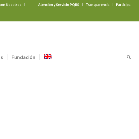
 con Nosotros
‎ ‎ ‎ ‎ ‎ ‎ ‎
Atención y Servicio PQRS
Transparencia
Participa
os
Fundación