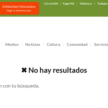
CorreoGM
Pago PSE
Teléfonos
Trabaje
Solidaridad Gimnasiana
Haga su donación aquí
Medios
Noticias
Cultura
Comunidad
Servici
✖ No hay resultados
n con tu búsqueda.