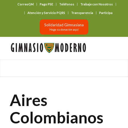
CorreoGM
Pago PSE
Teléfonos
Trabaje con Nosotros
‎ ‎ ‎ ‎ ‎ ‎ ‎
Atención y Servicio PQRS
Transparencia
Participa
Solidaridad Gimnasiana
Haga su donación aquí
Aires
Colombianos