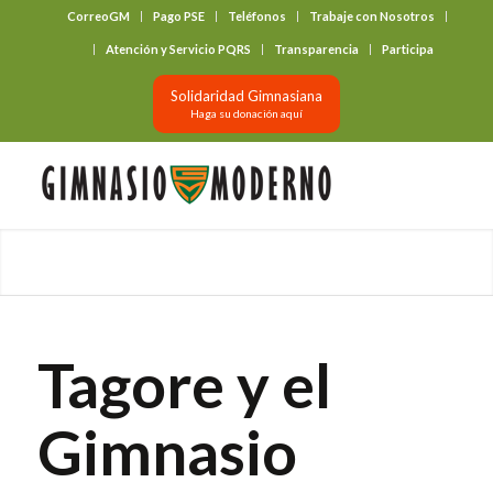
CorreoGM
Pago PSE
Teléfonos
Trabaje con Nosotros
‎ ‎ ‎ ‎ ‎ ‎ ‎
Atención y Servicio PQRS
Transparencia
Participa
Solidaridad Gimnasiana
Haga su donación aquí
Tagore y el
Gimnasio