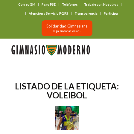
CorreoGM
Pago PSE
Teléfonos
Trabaje con Nosotros
‎ ‎ ‎ ‎ ‎ ‎ ‎
Atención y Servicio PQRS
Transparencia
Participa
Solidaridad Gimnasiana
Haga su donación aquí
LISTADO DE LA ETIQUETA:
VOLEIBOL