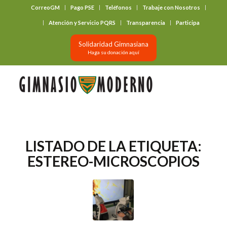
CorreoGM
Pago PSE
Teléfonos
Trabaje con Nosotros
‎ ‎ ‎ ‎ ‎ ‎ ‎
Atención y Servicio PQRS
Transparencia
Participa
Solidaridad Gimnasiana
Haga su donación aquí
LISTADO DE LA ETIQUETA:
ESTEREO-MICROSCOPIOS