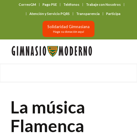
CorreoGM
Pago PSE
Teléfonos
Trabaje con Nosotros
‎ ‎ ‎ ‎ ‎ ‎ ‎
Atención y Servicio PQRS
Transparencia
Participa
Solidaridad Gimnasiana
Haga su donación aquí
La música
Flamenca