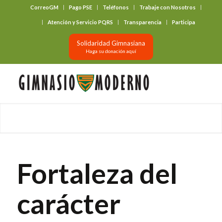
CorreoGM
Pago PSE
Teléfonos
Trabaje con Nosotros
‎ ‎ ‎ ‎ ‎ ‎ ‎
Atención y Servicio PQRS
Transparencia
Participa
Solidaridad Gimnasiana
Haga su donación aquí
Fortaleza del
carácter