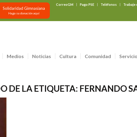
CorreoGM
Pago PSE
Teléfonos
Trabaje
Solidaridad Gimnasiana
Haga su donación aquí
Medios
Noticias
Cultura
Comunidad
Servici
O DE LA ETIQUETA:
FERNANDO S