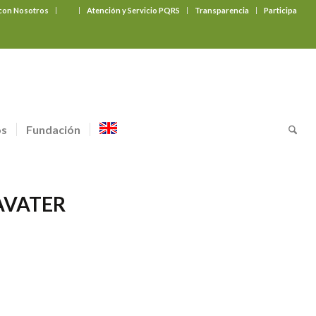
 con Nosotros
‎ ‎ ‎ ‎ ‎ ‎ ‎
Atención y Servicio PQRS
Transparencia
Participa
os
Fundación
AVATER