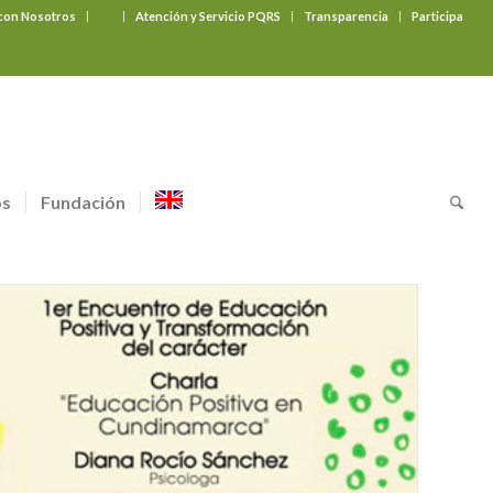
 con Nosotros
‎ ‎ ‎ ‎ ‎ ‎ ‎
Atención y Servicio PQRS
Transparencia
Participa
os
Fundación