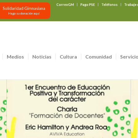
CorreoGM
Pago PSE
Teléfonos
Trabaje
Solidaridad Gimnasiana
Haga su donación aquí
Medios
Noticias
Cultura
Comunidad
Servici