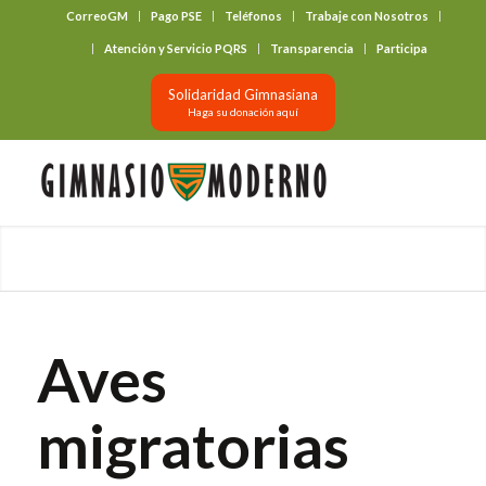
CorreoGM
Pago PSE
Teléfonos
Trabaje con Nosotros
‎ ‎ ‎ ‎ ‎ ‎ ‎
Atención y Servicio PQRS
Transparencia
Participa
Solidaridad Gimnasiana
Haga su donación aquí
Aves
migratorias